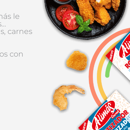
más le
s…
s, carnes
os con