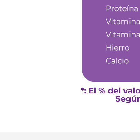
*: El % del va
Según