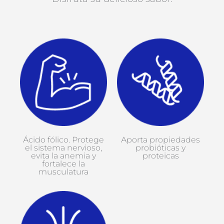
Ácido fólico. Protege
Aporta propiedades
el sistema nervioso,
probióticas y
evita la anemia y
proteicas
fortalece la
musculatura