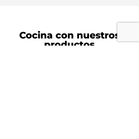
Cocina con nuestros
productos
Te traemos una selección de nuestras
recetas personalizadas para incorporar
a tu vida diaria platillos que aporten a
la nutrición.
Esto producto no tiene
recetas relacionadas