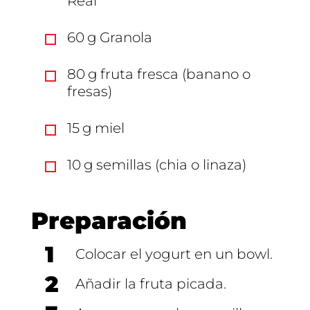
Real
60
g
Granola
80
g
fruta fresca (banano o
fresas)
15
g
miel
10
g
semillas (chia o linaza)
Preparación
1
Colocar el yogurt en un bowl.
2
Añadir la fruta picada.